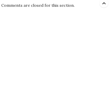
Comments are closed for this section.
Август 2026
Пн
Вт
Ср
Чт
Пт
Сб
Вс
1
2
3
4
5
6
7
8
9
10
11
12
13
14
15
16
17
18
19
20
21
22
23
24
25
26
27
28
29
30
31
« Июл
Теория и практика публичной дипломатии России
Курсы для родителей