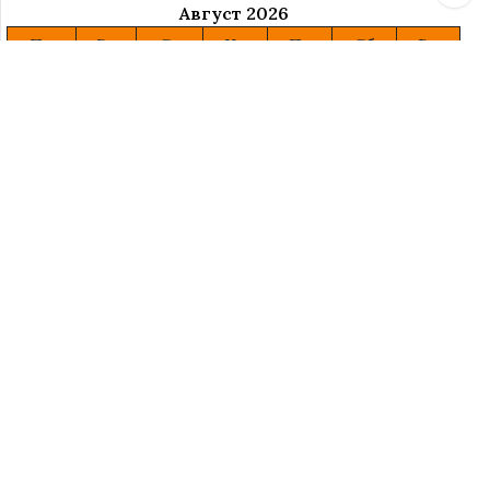
Август 2026
Пн
Вт
Ср
Чт
Пт
Сб
Вс
1
2
3
4
5
6
7
8
9
10
11
12
13
14
15
16
17
18
19
20
21
22
23
24
25
26
27
28
29
30
31
« Июл
Теория и практика публичной дипломатии России
Курсы для родителей